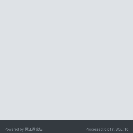
Powered by
Processed:
, SQL:
凤江湖论坛
0.017
10