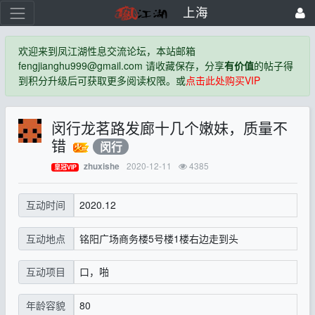
上海
欢迎来到凤江湖性息交流论坛，本站邮箱
fengjianghu999@gmail.com 请收藏保存，分享
有价值
的帖子得
到积分升级后可获取更多阅读权限。或
点击此处购买VIP
闵行龙茗路发廊十几个嫩妹，质量不
错
闵行
2020-12-11
4385
zhuxishe
皇冠VIP
2020.12
互动时间
铭阳广场商务楼5号楼1楼右边走到头
互动地点
口，啪
互动项目
80
年龄容貌