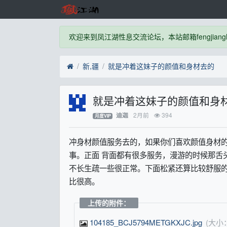
欢迎来到凤江湖性息交流论坛，本站邮箱fengjianghu
新,疆
就是冲着这妹子的颜值和身材去的
就是冲着这妹子的颜值和身
2月前
394
迪迦
月度VIP
冲身材颜值服务去的，如果你们喜欢颜值身材
事。正面 背面都有很多服务，漫游的时候那舌
不长生疏一些很正常。下面松紧还算比较舒服
比很高。
上传的附件：
104185_BCJ5794METGKXJC.jpg
(大小