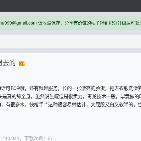
999@gmail.com 请收藏保存，分享
有价值
的帖子得到积分升级后可获
材去的
的话可以冲哦，还有就是服务，长的一张漂亮的脸蛋，拖去衣服洗澡
头是真的舔全身，虽然说生疏但是很卖力，毒龙技术一般，毕竟做的
的，有很多水，快枪手艹这种很容易射估计，大屁股又白又软弹的，
：110.93K，下载次数：0)