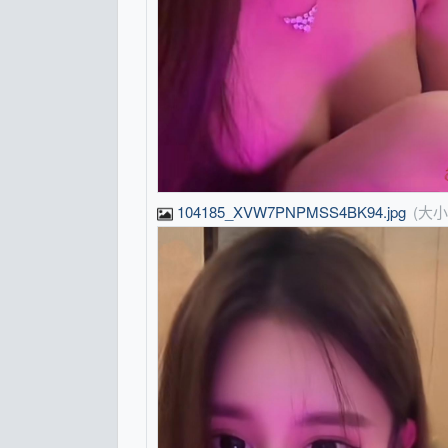
104185_XVW7PNPMSS4BK94.jpg
(大小