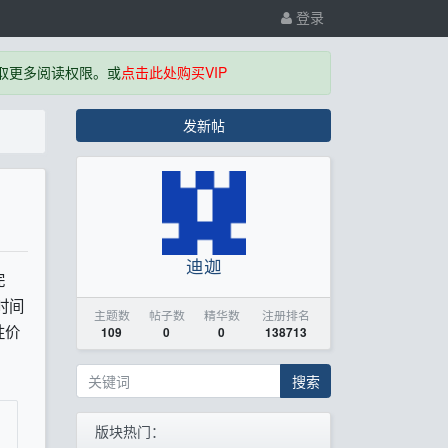
登录
取更多阅读权限。或
点击此处购买VIP
发新帖
迪迦
完
时间
主题数
帖子数
精华数
注册排名
性价
109
0
0
138713
搜索
版块热门：