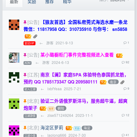
最新
奖励
推荐
精华
[公告]
【狼友首选】全国私密莞式海选水磨一条龙
微信：11817958 QQ：310735910 与你号： sn5858
←
游客
2021-9-13
1
皇冠VIP
[公告]
某小璐橱柜门事件完整视频进入查看
←
游客
2024-6-13
92
ADM
[江苏]
南京【澜】家庭SPA 体验特色泰国抓龙筋，
预约 QQ 1785173347 QQ 209580111
南京
←
lxbfYeaa
2025-7-21
9
初入江湖
[北京]
验证二外语俄罗斯洋马，服务超牛逼，超爽
炮架子
朝阳
←
zise571249264
2023-11-1
12
江湖游侠
[北京]
海淀区萝莉
海淀
←
laolong666
2024-7-30
41
江湖小侠