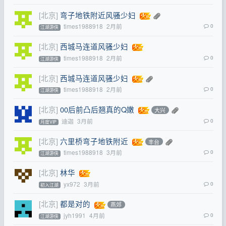
[北京]
弯子地铁附近风骚少妇
times1988918
2月前
0
江湖游侠
[北京]
西城马连道风骚少妇
times1988918
2月前
0
江湖游侠
[北京]
西城马连道风骚少妇
times1988918
2月前
0
江湖游侠
[北京]
00后前凸后翘真的Q嫩
大兴
迪迦
3月前
0
月度VIP
[北京]
六里桥弯子地铁附近
丰台
times1988918
3月前
0
江湖游侠
[北京]
林华
yx972
3月前
0
初入江湖
[北京]
都是对的
燕郊
jyh1991
4月前
0
江湖游侠