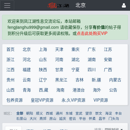
北京
欢迎来到凤江湖性息交流论坛，本站邮箱
fengjianghu999@gmail.com 请收藏保存，分享
有价值
的帖子得
到积分升级后可获取更多阅读权限。或
点击此处购买VIP
首页
北京
上海
天津
重庆
广东
江苏
浙江
河北
山东
河南
湖北
湖南
安徽
江西
福建
陕西
甘肃
宁夏
四川
广西
贵州
云南
辽宁
黑龙江
吉林
新,疆
内蒙古
山西
青海
西,藏
海南
港澳台
海外
公告
包养资源
皇冠VIP资源
永,久VIP资源
VIP资源
城区：
朝阳
顺义
西城
通州
东城
宣武
望京
崇文
海淀
丰台
全部
石景山
大兴
燕郊
房山
延庆
密云
平谷
怀柔
昌平
门头沟
排序：
回帖时间