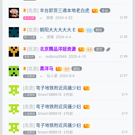
[北京]
丰台卸货三通本地老白虎
丰台
←
游客
2024-4-22
33
永,久VIP
[北京]
朝阳大大大大大 E
朝阳
←
游客
2024-4-4
32
初入江湖
[北京]
北京精品洋妞资源
望京
←
redbros3949
2025-4-15
28
季度VIP
[北京]
黑洋马
朝阳
←
仙人掌
2024-8-6
27
江湖游侠
[北京]
弯子地铁附近风骚少妇
times1988918
2月前
0
江湖游侠
[北京]
弯子地铁附近风骚少妇
times1988918
2月前
0
江湖游侠
[北京]
弯子地铁附近风骚少妇
times1988918
2月前
0
江湖游侠