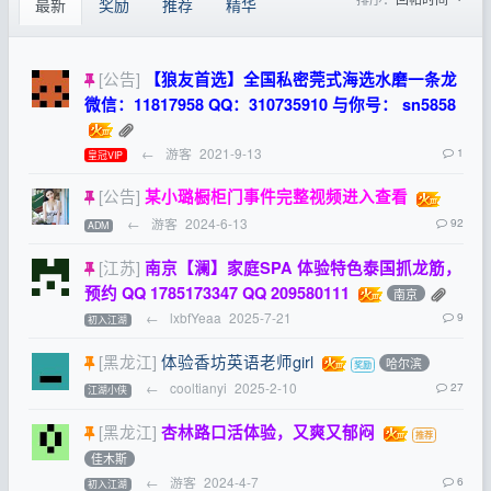
最新
奖励
推荐
精华
[公告]
【狼友首选】全国私密莞式海选水磨一条龙
微信：11817958 QQ：310735910 与你号： sn5858
←
游客
2021-9-13
1
皇冠VIP
[公告]
某小璐橱柜门事件完整视频进入查看
←
游客
2024-6-13
92
ADM
[江苏]
南京【澜】家庭SPA 体验特色泰国抓龙筋，
预约 QQ 1785173347 QQ 209580111
南京
←
lxbfYeaa
2025-7-21
9
初入江湖
[黑龙江]
体验香坊英语老师girl
哈尔滨
←
cooltianyi
2025-2-10
27
江湖小侠
[黑龙江]
杏林路口活体验，又爽又郁闷
佳木斯
←
游客
2024-4-7
6
初入江湖