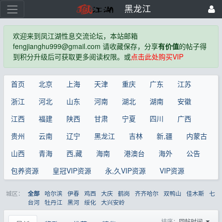
黑龙江
欢迎来到凤江湖性息交流论坛，本站邮箱
fengjianghu999@gmail.com 请收藏保存，分享
有价值
的帖子得
到积分升级后可获取更多阅读权限。或
点击此处购买VIP
首页
北京
上海
天津
重庆
广东
江苏
浙江
河北
山东
河南
湖北
湖南
安徽
江西
福建
陕西
甘肃
宁夏
四川
广西
贵州
云南
辽宁
黑龙江
吉林
新,疆
内蒙古
山西
青海
西,藏
海南
港澳台
海外
公告
包养资源
皇冠VIP资源
永,久VIP资源
VIP资源
城区：
哈尔滨
伊春
鸡西
大庆
鹤岗
齐齐哈尔
双鸭山
佳木斯
七
全部
台河
牡丹江
黑河
绥化
大兴安岭
排序：
回帖时间