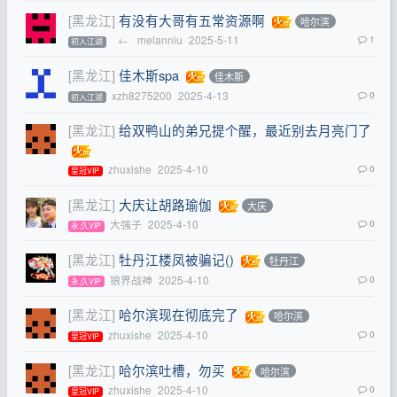
[黑龙江]
有没有大哥有五常资源啊
哈尔滨
←
melanniu
2025-5-11
1
初入江湖
[黑龙江]
佳木斯spa
佳木斯
xzh8275200
2025-4-13
0
初入江湖
[黑龙江]
给双鸭山的弟兄提个醒，最近别去月亮门了
zhuxishe
2025-4-10
0
皇冠VIP
[黑龙江]
大庆让胡路瑜伽
大庆
大强子
2025-4-10
0
永,久VIP
[黑龙江]
牡丹江楼凤被骗记()
牡丹江
狼界战神
2025-4-10
0
永,久VIP
[黑龙江]
哈尔滨现在彻底完了
哈尔滨
zhuxishe
2025-4-10
0
皇冠VIP
[黑龙江]
哈尔滨吐槽，勿买
哈尔滨
zhuxishe
2025-4-10
0
皇冠VIP