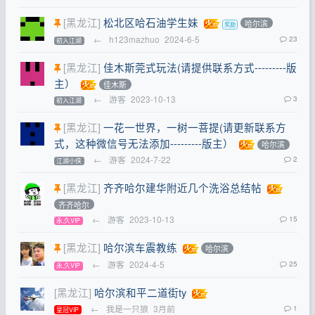
[黑龙江]
松北区哈石油学生妹
哈尔滨
←
h123mazhuo
2024-6-5
23
初入江湖
[黑龙江]
佳木斯莞式玩法(请提供联系方式---------版
主）
佳木斯
←
游客
2023-10-13
3
初入江湖
[黑龙江]
一花一世界，一树一菩提(请更新联系方
式，这种微信号无法添加---------版主）
哈尔滨
←
游客
2024-7-22
2
江湖小侠
[黑龙江]
齐齐哈尔建华附近几个洗浴总结帖
齐齐哈尔
←
游客
2023-10-13
15
永,久VIP
[黑龙江]
哈尔滨车震教练
哈尔滨
←
游客
2024-4-5
25
永,久VIP
[黑龙江]
哈尔滨和平二道街ty
←
我是一只狼
3月前
1
皇冠VIP