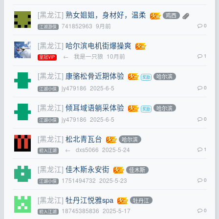
[黑龙江]
熟女姐姐，身材好，温柔
鸡西
741852963
9月前
0
江湖游侠
[黑龙江]
哈尔滨电机街爆操爽
←
我是一只狼
10月前
1
皇冠VIP
[黑龙江]
康骆松骨近期体验
哈尔滨
jy479186
2025-6-5
0
江湖小侠
[黑龙江]
倾耳域语躺采体验
哈尔滨
jy479186
2025-6-5
0
江湖小侠
[黑龙江]
松北青瓦台
哈尔滨
←
dxs5066
2025-5-24
1
初入江湖
[黑龙江]
佳木斯永安街
佳木斯
1751494732
2025-5-23
0
江湖小侠
[黑龙江]
牡丹江悦雅spa
牡丹江
18745385836
2025-5-17
0
初入江湖