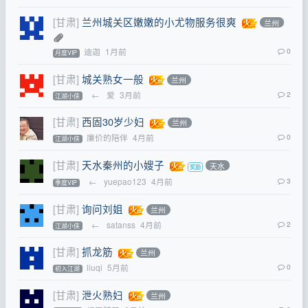
[甘肃]
兰州城关区嫩嫩的小尤物服务很爽
兰州
迪迦
1月前
0
月度VIP
[甘肃]
城关熟女一般
兰州
←
爱
3月前
2
江湖小侠
[甘肃]
西固30岁少妇
兰州
廉价的陪伴
4月前
0
江湖小侠
[甘肃]
天水秦州的小嫂子
天水
←
yuepao123
4月前
3
季度VIP
[甘肃]
询问刘姐
兰州
←
satanss
4月前
2
江湖小侠
[甘肃]
抓龙筋
兰州
liuqi
5月前
0
初入江湖
[甘肃]
泄火熟妇
兰州