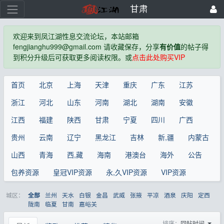
甘肃
欢迎来到凤江湖性息交流论坛，本站邮箱
fengjianghu999@gmail.com 请收藏保存，分享
有价值
的帖子得
到积分升级后可获取更多阅读权限。或
点击此处购买VIP
首页
北京
上海
天津
重庆
广东
江苏
浙江
河北
山东
河南
湖北
湖南
安徽
江西
福建
陕西
甘肃
宁夏
四川
广西
贵州
云南
辽宁
黑龙江
吉林
新,疆
内蒙古
山西
青海
西,藏
海南
港澳台
海外
公告
包养资源
皇冠VIP资源
永,久VIP资源
VIP资源
城区：
兰州
天水
白银
金昌
武威
张掖
平凉
酒泉
庆阳
定西
全部
陇南
临夏
甘南
嘉峪关
排序：
回帖时间