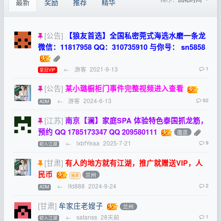
最新
奖励
推荐
精华
[公告]
【狼友首选】全国私密莞式海选水磨一条龙
微信：11817958 QQ：310735910 与你号： sn5858
←
游客
2021-9-13
1
皇冠VIP
[公告]
某小璐橱柜门事件完整视频进入查看
←
游客
2024-6-13
92
ADM
[江苏]
南京【澜】家庭SPA 体验特色泰国抓龙筋，
预约 QQ 1785173347 QQ 209580111
南京
←
lxbfYeaa
2025-7-21
9
初入江湖
[甘肃]
有人的地方就有江湖，推广就赠送VIP，人
民币
兰州
←
lfd888
2024-9-24
2
ADM
[甘肃]
牟家庄老嫂子
兰州
←
satanss
28天前
1
初入江湖