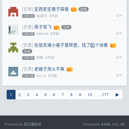
[甘肃]
定西安定巷子探巷
定西
qp酋长
8月前
0
江湖小侠
[甘肃]
燕子双飞
兰州
satanss
8月前
0
江湖小侠
[甘肃]
在张苏滩小巷子里转悠，找了1️⃣个块餐
兰州
无眠
8月前
0
江湖小侠
[甘肃]
老嫂子泄火不爽
lon_in
9月前
0
江湖小侠
1
2
3
4
5
6
7
8
9
10
...177
▶
Powered by
Processed:
, SQL:
凤江湖论坛
0.045
92