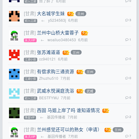
烦了醉了
6月前
0
初入江湖
[甘肃]
大名城学生妹
兰州
←
y5234563j
6月前
3
初入江湖
[甘肃]
兰州中山桥大雷蓉子
←
woailuo3480453
6月前
1
永,久VIP
[甘肃]
张苏滩道道
兰州
cc940121
6月前
0
江湖小侠
[甘肃]
有偿求购三通资源
兰州
Zhuzhu510
7月前
0
江湖小侠
[甘肃]
武威水悦澜庭洗浴
武威
BESTFYWJ
7月前
0
初入江湖
[甘肃]
西固 马姐上岸了吗 谁知道情况
←
基因传播者
7月前
2
季度VIP
[甘肃]
兰州感觉还可以的熟女（申请）
兰州
←
基因传播者
7月前
7
永,久VIP