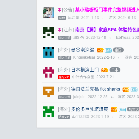
[公告]
某小璐橱柜门事件完整视频进
凤江湖
2021-1-13
←
游客
2024-6-13
ADM
[江苏]
南京【澜】家庭SPA 体验特色泰国抓龙
澜SPA
2023-12-18
←
lxbfYeaa
202
初入江湖
[海外]
曼谷泡泡浴
泰国
Kingmiketsai
2022-2-16
←
游客
20
初入江湖
[海外]
日本横滨上门
日本
中外合作食堂
2023-7-21
皇冠VIP
[海外]
德国法兰克福 fkk sharks
joinjoin
2022-12-25
←
游客
2023-3
初入江湖
[海外]
多伦多巨乳琪琪爽
加拿
dz112233
2023-1-19
←
游客
2023-
月度VIP