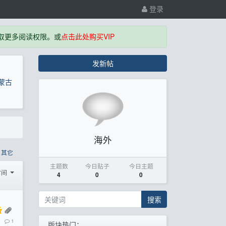
登录
取更多阅读权限。或
点击此处购买VIP
发新帖
蒙古
海外
其它
主题数
今日贴子
今日主题
时间
4
0
0
搜索
1
版块热门：