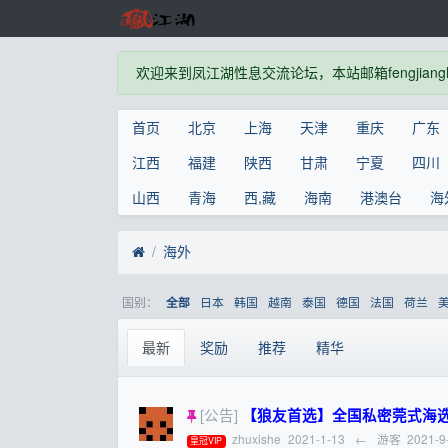
欢迎来到凤江湖性息交流论坛，本站邮箱fengjianghu
首页
北京
上海
天津
重庆
广东
江西
福建
陕西
甘肃
宁夏
四川
山西
青海
西,藏
海南
港澳台
海
海外
国别：
日本
韩国
越南
泰国
德国
法国
荷兰
全部
最新
奖励
推荐
精华
[公告]
【狼友首选】全国私密莞式海选水磨一条
zhuxishe
2021-1-13
←
游客
2021-9
皇冠VIP