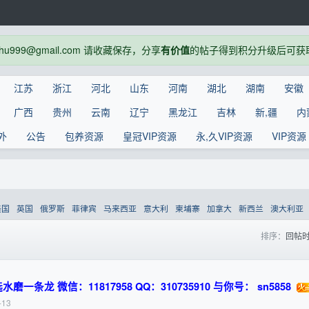
999@gmail.com 请收藏保存，分享
有价值
的帖子得到积分升级后可获
江苏
浙江
河北
山东
河南
湖北
湖南
安徽
广西
贵州
云南
辽宁
黑龙江
吉林
新,疆
内
外
公告
包养资源
皇冠VIP资源
永,久VIP资源
VIP资源
美国
英国
俄罗斯
菲律宾
马来西亚
意大利
柬埔寨
加拿大
新西兰
澳大利亚
排序：
回帖
龙 微信：11817958 QQ：310735910 与你号： sn5858
-13