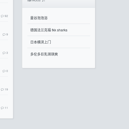
92
曼谷泡泡浴
德国法兰克福 fkk sharks
9
日本横滨上门
3
多伦多巨乳琪琪爽
0
19
11