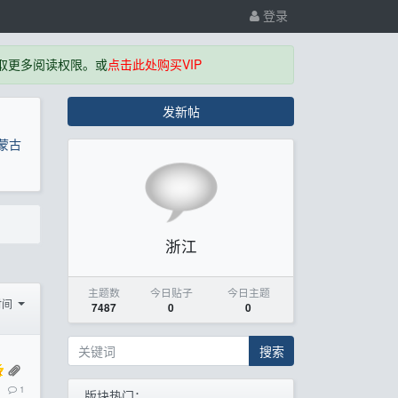
登录
取更多阅读权限。或
点击此处购买VIP
发新帖
蒙古
浙江
主题数
今日贴子
今日主题
时间
7487
0
0
搜索
1
版块热门：