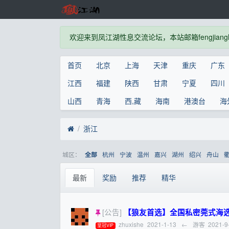
欢迎来到凤江湖性息交流论坛，本站邮箱fengjianghu
首页
北京
上海
天津
重庆
广东
江西
福建
陕西
甘肃
宁夏
四川
山西
青海
西,藏
海南
港澳台
海
浙江
城区：
杭州
宁波
温州
嘉兴
湖州
绍兴
舟山
全部
最新
奖励
推荐
精华
[公告]
【狼友首选】全国私密莞式海选水磨一条
zhuxishe
2021-1-13
←
游客
2021-9
皇冠VIP