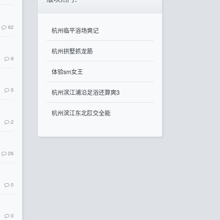
92
杭州临平浴场爽记
杭州拱墅抓龙筋
9
体验sm女王
5
杭州滨江浦沿足浴还算爽3
杭州滨江东北肛交全能
2
26
0
0