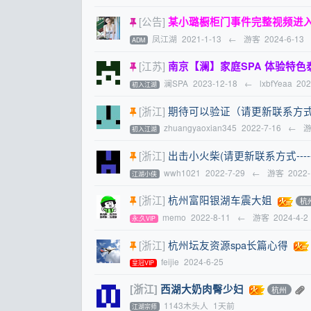
[公告]
某小璐橱柜门事件完整视频进
凤江湖
2021-1-13
←
游客
2024-6-13
ADM
[江苏]
南京【澜】家庭SPA 体验特色泰国抓龙
澜SPA
2023-12-18
←
lxbfYeaa
202
初入江湖
[浙江]
期待可以验证（请更新联系方式--
zhuangyaoxian345
2022-7-16
←
初入江湖
[浙江]
出击小火柴(请更新联系方式-----
wwh1021
2022-7-29
←
游客
2022-
江湖小侠
[浙江]
杭州富阳银湖车震大姐
杭
memo
2022-8-11
←
游客
2024-4-2
永,久VIP
[浙江]
杭州坛友资源spa长篇心得
feijie
2024-6-25
皇冠VIP
[浙江]
西湖大奶肉臀少妇
杭州
1143木头人
1天前
江湖宗师