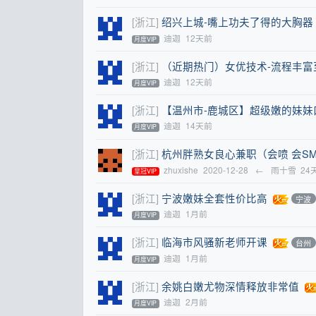
[浙江]
绍兴上城-嘴上功夫了得的大胸器
迪迦
12天前
月度VIP
[浙江]
（近期热门）女优技术-流程丰富
迪迦
12天前
月度VIP
[浙江]
【温州市-鹿城区】超级嫩的妹妹
迪迦
14天前
月度VIP
[浙江]
杭州胖熟女良心兼职（会喷 会S
zhuxishe
2020-12-28
←
雨十雪
24
皇冠VIP
[浙江]
宁波嫩妹全套性价比高
宁波
迪迦
1月前
月度VIP
[浙江]
临海市风骚新老师开课
台州
迪迦
1月前
月度VIP
[浙江]
余姚白嫩尤物深情释放非常值
迪迦
2月前
月度VIP