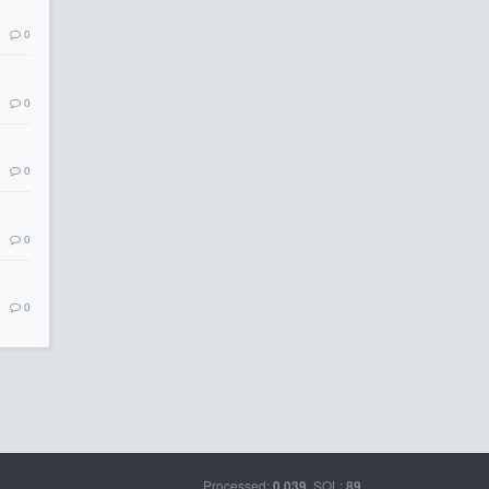
0
0
0
0
0
Processed:
, SQL:
0.039
89