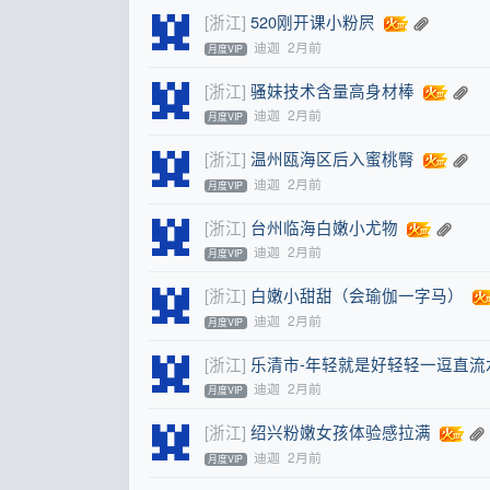
[浙江]
520刚开课小粉屄
迪迦
2月前
月度VIP
[浙江]
骚妹技术含量高身材棒
迪迦
2月前
月度VIP
[浙江]
温州瓯海区后入蜜桃臀
迪迦
2月前
月度VIP
[浙江]
台州临海白嫩小尤物
迪迦
2月前
月度VIP
[浙江]
白嫩小甜甜（会瑜伽一字马）
迪迦
2月前
月度VIP
[浙江]
乐清市-年轻就是好轻轻一逗直流
迪迦
2月前
月度VIP
[浙江]
绍兴粉嫩女孩体验感拉满
迪迦
2月前
月度VIP