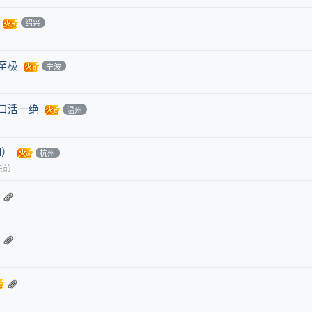
绍兴
至极
宁波
口活一绝
温州
M）
杭州
天前