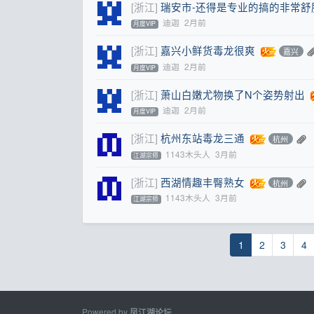
[浙江]
瑞安市-还得是专业的搞的非常舒
迪迦
2月前
月度VIP
[浙江]
嘉兴小鲜货毒龙很爽
嘉兴
迪迦
2月前
月度VIP
[浙江]
萧山白嫩尤物换了N个姿势射出
迪迦
2月前
月度VIP
[浙江]
杭州东站毒龙三通
杭州
1143木头人
3月前
江湖宗师
[浙江]
西湖情趣丰臀熟女
杭州
1143木头人
3月前
江湖宗师
1
2
3
4
Powered by
凤江湖论坛