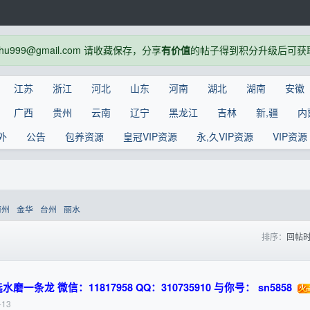
999@gmail.com 请收藏保存，分享
有价值
的帖子得到积分升级后可获
江苏
浙江
河北
山东
河南
湖北
湖南
安徽
广西
贵州
云南
辽宁
黑龙江
吉林
新,疆
内
外
公告
包养资源
皇冠VIP资源
永,久VIP资源
VIP资源
衢州
金华
台州
丽水
排序：
回帖
龙 微信：11817958 QQ：310735910 与你号： sn5858
-13