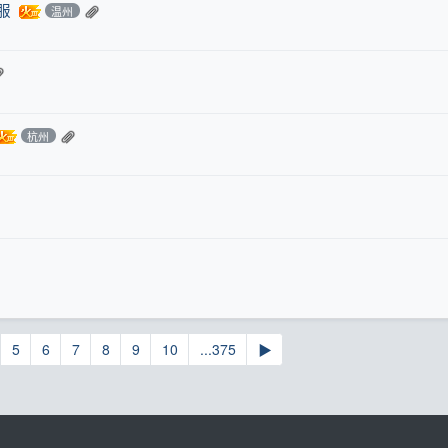
服
温州
杭州
5
6
7
8
9
10
...375
▶