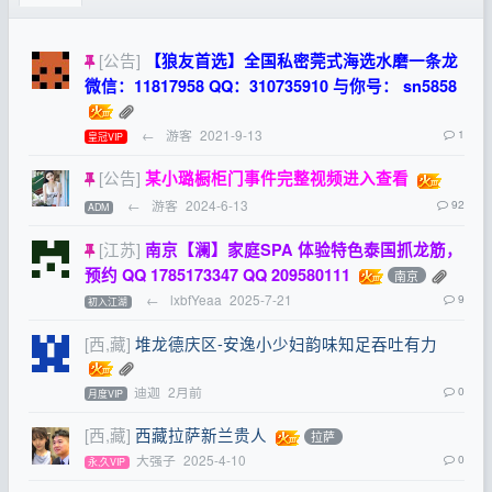
[公告]
【狼友首选】全国私密莞式海选水磨一条龙
微信：11817958 QQ：310735910 与你号： sn5858
←
游客
2021-9-13
1
皇冠VIP
[公告]
某小璐橱柜门事件完整视频进入查看
←
游客
2024-6-13
92
ADM
[江苏]
南京【澜】家庭SPA 体验特色泰国抓龙筋，
预约 QQ 1785173347 QQ 209580111
南京
←
lxbfYeaa
2025-7-21
9
初入江湖
[西,藏]
堆龙德庆区-安逸小少妇韵味知足吞吐有力
迪迦
2月前
0
月度VIP
[西,藏]
西藏拉萨新兰贵人
拉萨
大强子
2025-4-10
0
永,久VIP