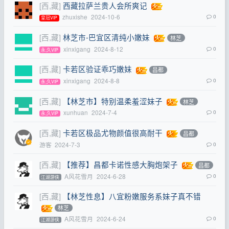
[西,藏]
西藏拉萨兰贵人会所爽记
zhuxishe
2024-10-6
0
皇冠VIP
[西,藏]
林芝市-巴宜区清纯小嫩妹
林芝
xinxigang
2024-8-12
0
永,久VIP
[西,藏]
卡若区验证乖巧嫩妹
昌都
xinxigang
2024-8-8
0
永,久VIP
[西,藏]
【林芝市】特别温柔羞涩妹子
林芝
xunhuan
2024-7-4
0
永,久VIP
[西,藏]
卡若区极品尤物颜值很高耐干
昌都
游客
2024-7-3
0
[西,藏]
【推荐】昌都卡诺性感大胸炮架子
昌都
A风花雪月
2024-6-28
0
江湖游侠
[西,藏]
【林芝性息】八宜粉嫩服务系妹子真不错
林芝
A风花雪月
2024-6-24
0
江湖游侠