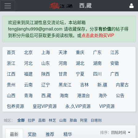
西,藏
欢迎来到凤江湖性息交流论坛，本站邮箱
fengjianghu999@gmail.com 请收藏保存，分享
有价值
的帖子得
到积分升级后可获取更多阅读权限。或
点击此处购买VIP
首页
北京
上海
天津
重庆
广东
江苏
浙江
河北
山东
河南
湖北
湖南
安徽
江西
福建
陕西
甘肃
宁夏
四川
广西
贵州
云南
辽宁
黑龙江
吉林
新,疆
内蒙古
山西
青海
西,藏
海南
港澳台
海外
公告
包养资源
皇冠VIP资源
永,久VIP资源
VIP资源
城区：
拉萨
昌都
林芝
山南
那曲
阿里
日喀则
全部
排序：
回帖时间
最新
奖励
推荐
精华