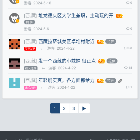
游客
2024-5-16
0
[西,藏]
堆龙德庆区大学生兼职，主动玩的开
拉萨
游客
2024-5-6
0
[西,藏]
西藏拉萨城关区卓堆村附近
拉萨
←
游客
2024-4-22
23
皇冠VIP
[西,藏]
发一个西藏的小妹妹 很正点
拉萨
←
游客
2024-4-22
18
初入江湖
[西,藏]
年轻确实爽，各方面都给力
拉萨
←
游客
2024-4-22
1
永,久VIP
1
2
3
▶