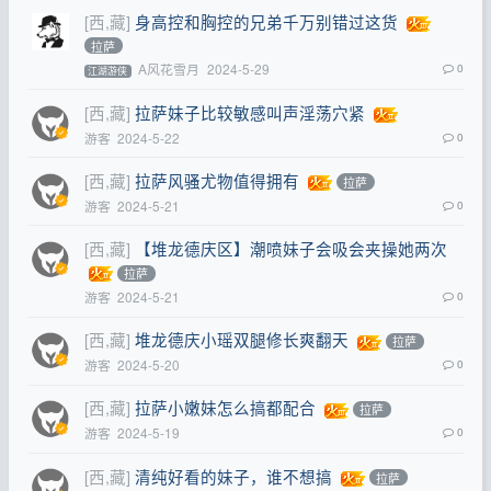
[西,藏]
身高控和胸控的兄弟千万别错过这货
拉萨
A风花雪月
2024-5-29
0
江湖游侠
[西,藏]
拉萨妹子比较敏感叫声淫荡穴紧
游客
2024-5-22
0
[西,藏]
拉萨风骚尤物值得拥有
拉萨
游客
2024-5-21
0
[西,藏]
【堆龙德庆区】潮喷妹子会吸会夹操她两次
拉萨
游客
2024-5-21
0
[西,藏]
堆龙德庆小瑶双腿修长爽翻天
拉萨
游客
2024-5-20
0
[西,藏]
拉萨小嫩妹怎么搞都配合
拉萨
游客
2024-5-19
0
[西,藏]
清纯好看的妹子，谁不想搞
拉萨