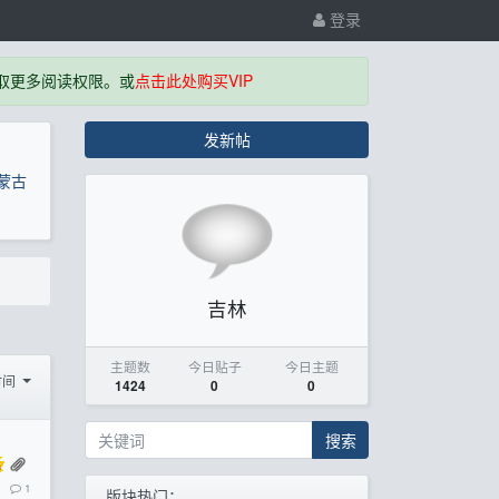
登录
取更多阅读权限。或
点击此处购买VIP
发新帖
蒙古
吉林
主题数
今日贴子
今日主题
时间
1424
0
0
搜索
1
版块热门：