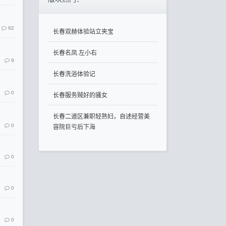
92
长春双赫体验站立夹宝
长春名凤 左小右
9
长春洗浴体验记
0
长春服务贼好的骚女
长春二道区兼职轻熟妇，自述经营美
0
容院巨亏后下海
0
0
0