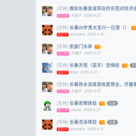
[吉林]
假如长春变成现在的东莞对经济
大强子
2025-4-27
永,久VIP
[吉林]
长春20岁男大圣兴一日游（）
zhuxishe
2025-4-27
皇冠VIP
[吉林]
凯旋门水床
大强子
2025-4-27
永,久VIP
[吉林]
长春天悦（蓝天）恐惧症
长
feijie
2025-4-27
皇冠VIP
[吉林]
长春热水浴逐渐恢复营业，尽量客
大强子
2025-4-27
永,久VIP
[吉林]
长春若晴体验
长春
memo
2025-4-27
永,久VIP
[吉林]
长春洗浴体验
长春
zhuxishe
2025-4-27
皇冠VIP