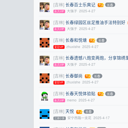
[吉林]
长春百士乐爽记
长春
大强子
2025-4-27
永,久VIP
[吉林]
长春绿园区丝足推油手法特别好
大强子
2025-4-27
永,久VIP
[吉林]
长春和悦塘
长春
zhuxishe
2025-4-27
皇冠VIP
[吉林]
长春遗憾八炮变两炮，分享锦绣里
大强子
2025-4-27
永,久VIP
[吉林]
长春御尚
长春
zhuxishe
2025-4-27
皇冠VIP
[吉林]
长春天悦体验贴
长春
memo
2025-4-27
永,久VIP
[吉林]
天悦
长春
安宁西路一支花
2025-4-17
江湖小侠