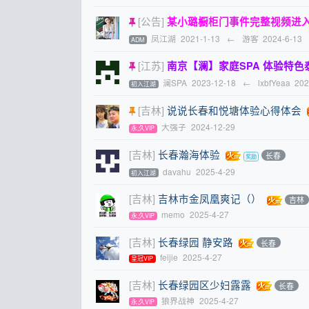
[公告]
某小璐橱柜门事件完整视频进
凤江湖
2021-1-13
←
游客
2024-6-13
ADM
[江苏]
南京【澜】家庭SPA 体验特色泰国抓龙
澜SPA
2023-12-18
←
lxbfYeaa
202
初入江湖
[吉林]
说说长春和悦塘体验心得体会
大强子
2024-12-29
永,久VIP
[吉林]
长春瀚海体验
长春
davahu
2025-4-29
初入江湖
[吉林]
吉林市金凤凰爽记（）
吉林
memo
2025-4-27
永,久VIP
[吉林]
长春绿园 静安路
长春
feijie
2025-4-27
皇冠VIP
[吉林]
长春绿园区少妇露露
长春
狼界战神
2025-4-27
永,久VIP