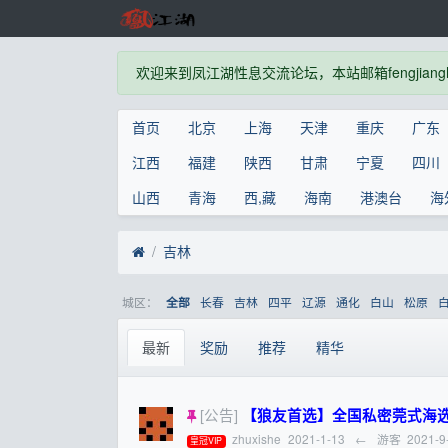
欢迎来到凤江湖性息交流论坛，本站邮箱fengjianghu
首页
北京
上海
天津
重庆
广东
江西
福建
陕西
甘肃
宁夏
四川
山西
青海
西,藏
海南
港澳台
海
吉林
城区：
长春
吉林
四平
辽源
通化
白山
松原
全部
最新
奖励
推荐
精华
[公告]
【狼友首选】全国私密莞式海选水磨一条
zhuxishe
2021-1-13
←
游客
2021-9
皇冠VIP