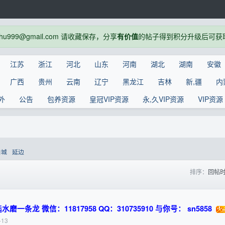
999@gmail.com 请收藏保存，分享
有价值
的帖子得到积分升级后可获
江苏
浙江
河北
山东
河南
湖北
湖南
安徽
广西
贵州
云南
辽宁
黑龙江
吉林
新,疆
内
外
公告
包养资源
皇冠VIP资源
永,久VIP资源
VIP资源
白城
延边
排序：
回帖
龙 微信：11817958 QQ：310735910 与你号： sn5858
-13