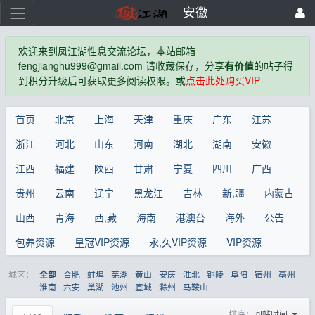
安徽
欢迎来到凤江湖性息交流论坛，本站邮箱
fengjianghu999@gmail.com 请收藏保存，分享
有价值
的帖子得
到积分升级后可获取更多阅读权限。或
点击此处购买VIP
首页
北京
上海
天津
重庆
广东
江苏
浙江
河北
山东
河南
湖北
湖南
安徽
江西
福建
陕西
甘肃
宁夏
四川
广西
贵州
云南
辽宁
黑龙江
吉林
新,疆
内蒙古
山西
青海
西,藏
海南
港澳台
海外
公告
包养资源
皇冠VIP资源
永,久VIP资源
VIP资源
城区：
合肥
蚌埠
芜湖
黄山
安庆
淮北
铜陵
阜阳
宿州
亳州
全部
淮南
六安
巢湖
池州
宣城
滁州
马鞍山
排序：
回帖时间