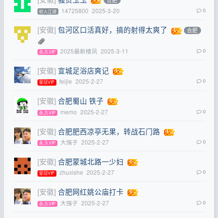
合肥
14725800
2025-3-20
0
初入江湖
[安徽]
包河区口活真好，搞的射得太爽了
合肥
2025最新楼凤
2025-3-11
0
永,久VIP
[安徽]
宣城足浴店爽记
feijie
2025-2-27
0
皇冠VIP
[安徽]
合肥蜀山 铁子
memo
2025-2-27
0
永,久VIP
[安徽]
合肥肥西凉亭无果，转战石门路
大强子
2025-2-27
0
永,久VIP
[安徽]
合肥蒙城北路一少妇
zhuxishe
2025-2-27
0
皇冠VIP
[安徽]
合肥网红姚公庙打卡
大强子
2025-2-27
0
永,久VIP