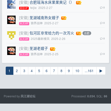
[安徽]
合肥瑶海水床果果爽记（）
feijie
2025-2-27
0
皇冠VIP
[安徽]
芜湖城南熟女嫂子
狼界战神
2025-2-27
0
永,久VIP
[安徽]
包河区非常给力的一次泻火
合肥
2025最新楼凤
2025-2-26
0
永,久VIP
[安徽]
芜湖老嫂子
狼界战神
2025-2-25
0
永,久VIP
1
2
3
4
5
6
7
8
9
10
...161
▶
Powered by
Processed:
, SQL:
凤江湖论坛
0.034
86