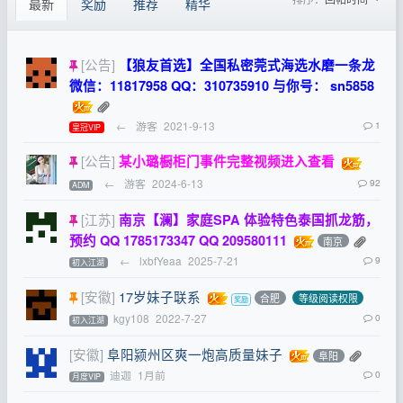
最新
奖励
推荐
精华
[公告]
【狼友首选】全国私密莞式海选水磨一条龙
微信：11817958 QQ：310735910 与你号： sn5858
←
游客
2021-9-13
1
皇冠VIP
[公告]
某小璐橱柜门事件完整视频进入查看
←
游客
2024-6-13
92
ADM
[江苏]
南京【澜】家庭SPA 体验特色泰国抓龙筋，
预约 QQ 1785173347 QQ 209580111
南京
←
lxbfYeaa
2025-7-21
9
初入江湖
[安徽]
17岁妹子联系
合肥
等级阅读权限
kgy108
2022-7-27
0
初入江湖
[安徽]
阜阳颍州区爽一炮高质量妹子
阜阳
迪迦
1月前
0
月度VIP