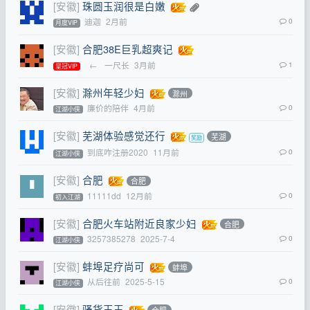
[安徽]
珠圆玉润很是白嫩
迪迦
2月前
0
月度VIP
[安徽]
合肥38E巨乳超爽记
←
一尺长
3月前
1
皇冠VIP
[安徽]
滁州年轻少妇
滁州
廉价的陪伴
4月前
0
江湖小侠
[安徽]
芜湖体验感觉还行
芜湖
到底咋注册2020
11月前
0
江湖小侠
[安徽]
合肥
合肥
11111dd
12月前
0
初入江湖
[安徽]
合肥火车站附近良家少妇
合肥
3257385278
2025-7-4
0
江湖小侠
[安徽]
蚌埠足疗尚可
蚌埠
从后往前
2025-5-15
0
江湖小侠
[安徽]
骚货玉玉