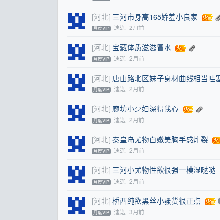
[河北]
三河市身高165娇羞小良家
迪迦
2月前
月度VIP
[河北]
宝藏体质滋滋冒水
迪迦
2月前
月度VIP
[河北]
唐山路北区妹子身材曲线相当哇
迪迦
2月前
月度VIP
[河北]
廊坊小少妇深得我心
迪迦
2月前
月度VIP
[河北]
秦皇岛尤物白嫩美胸手感炸裂
迪迦
2月前
月度VIP
[河北]
三河小尤物性欲很强一模湿哒哒
迪迦
2月前
月度VIP
[河北]
桥西纯欲黑丝小骚货很正点
迪迦
3月前
月度VIP