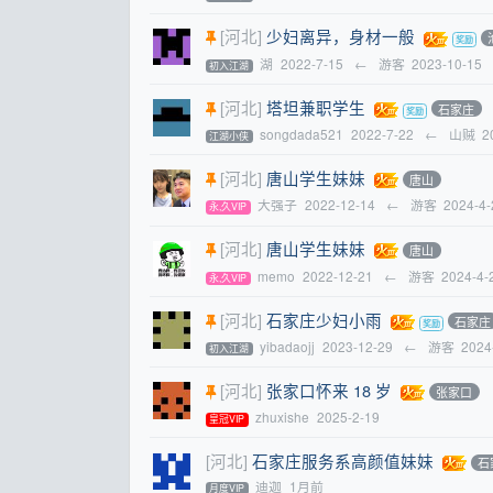
[河北]
少妇离异，身材一般
湖
2022-7-15
←
游客
2023-10-15
初入江湖
[河北]
塔坦兼职学生
石家庄
songdada521
2022-7-22
←
山贼
2
江湖小侠
[河北]
唐山学生妹妹
唐山
大强子
2022-12-14
←
游客
2024-4-
永,久VIP
[河北]
唐山学生妹妹
唐山
memo
2022-12-21
←
游客
2024-4-
永,久VIP
[河北]
石家庄少妇小雨
石家庄
yibadaojj
2023-12-29
←
游客
2024
初入江湖
[河北]
张家口怀来 18 岁
张家口
zhuxishe
2025-2-19
皇冠VIP
[河北]
石家庄服务系高颜值妹妹
石
迪迦
1月前
月度VIP