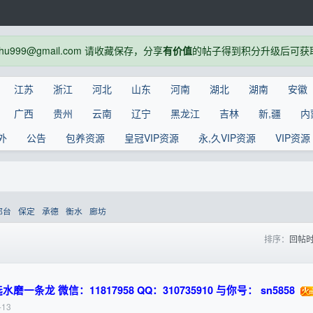
999@gmail.com 请收藏保存，分享
有价值
的帖子得到积分升级后可获
江苏
浙江
河北
山东
河南
湖北
湖南
安徽
广西
贵州
云南
辽宁
黑龙江
吉林
新,疆
内
外
公告
包养资源
皇冠VIP资源
永,久VIP资源
VIP资源
邢台
保定
承德
衡水
廊坊
排序：
回帖
龙 微信：11817958 QQ：310735910 与你号： sn5858
-13