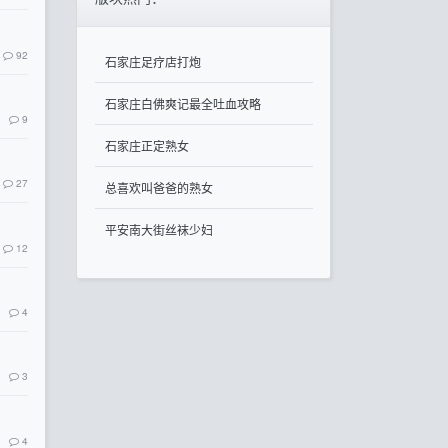
92
石家庄足疗店打炮
石家庄白佛爽记最全吐血攻略
9
石家庄正定熟女
27
总喜欢叫爸爸的熟女
平安南大街丝袜少妇
12
4
3
4