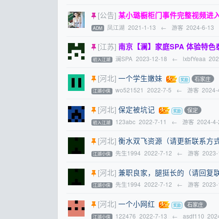
[公告]
某小璐橱柜门事件完整视频进
凤江湖
2021-1-13
←
游客
2024-6-13
ADM
[江苏]
南京【澜】家庭SPA 体验特色泰国抓龙
澜SPA
2023-12-18
←
lxbfYeaa
202
初入江湖
[河北]
一个学生嫩妹
石家庄
wo521521
2022-7-5
←
游客
2024-
江湖小侠
[河北]
保定被坑记
保定
123abc
2022-7-11
←
游客
2024-4-
初入江湖
[河北]
衡水双飞资源（请更新联系方式---
先生1994
2022-7-12
←
游客
2023-
江湖小侠
[河北]
兼职良家，腿挺长的（请回复联系方
先生1994
2022-7-12
←
游客
2023-
江湖小侠
[河北]
一个小网红
石家庄
122476
2022-7-13
←
asdf110
202
江湖小侠