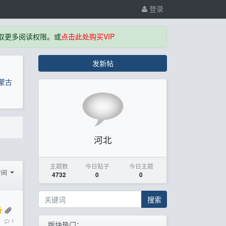
登录
取更多阅读权限。或
点击此处购买VIP
发新帖
蒙古
河北
主题数
今日贴子
今日主题
时间
4732
0
0
搜索
1
版块热门：