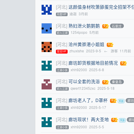
[河北]
这颜值身材吹箫舔蛋完全招架不
迪迦
3月前
月度VIP
[河北]
熟妇泄火鹅鹅鹅
石家庄
1254popo
5月前
初入江湖
[河北]
沧州黄骅港小姐姐
zhuxishe
2023-9-5
←
游客
11月前
皇冠VIP
[河北]
廊坊卸货根据地目前情况
xhh92000
2025-6-8
江湖小侠
[河北]
可以全套的洗浴
秦皇岛
qwert12345zxc
2025-5-18
初入江湖
[河北]
廊坊老人了，D罩杯
廊
xhh92000
2025-5-17
江湖小侠
[河北]
廊坊现状！两大圣地
廊
xhh92000
2025-5-5
江湖小侠