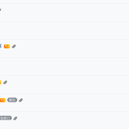
塞
廊坊
张家口