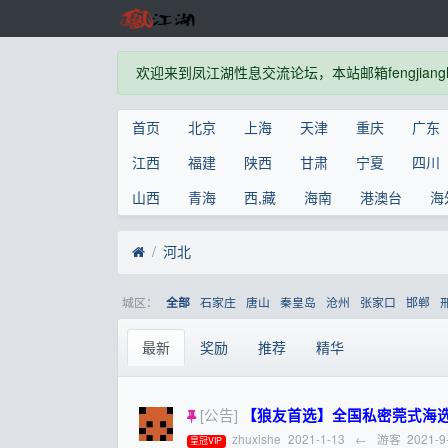
欢迎来到凤江湖性息交流论坛，本站邮箱fengjianghu
首页
北京
上海
天津
重庆
广东
江西
福建
陕西
甘肃
宁夏
四川
山西
青海
西,藏
海南
港澳台
海
河北
城区：
石家庄
唐山
秦皇岛
沧州
张家口
邯郸
全部
最新
奖励
推荐
精华
[公告]
【狼友首选】全国私密莞式海选水磨一条
zhuxishe
2021-1-13
←
游客
2021-9
皇冠VIP