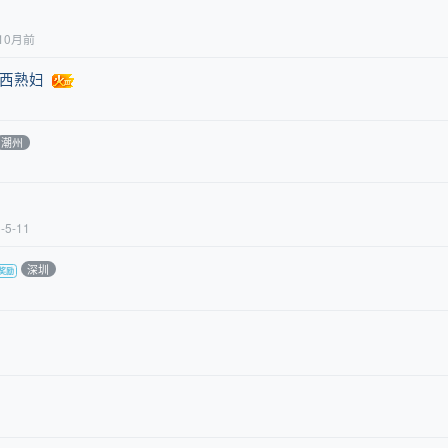
10月前
西熟妇
潮州
-5-11
深圳