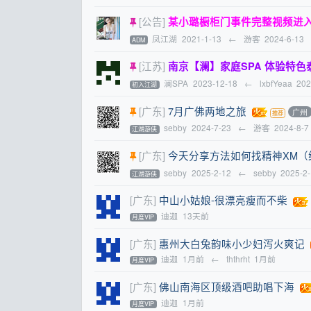
[公告]
某小璐橱柜门事件完整视频进
凤江湖
2021-1-13
←
游客
2024-6-13
ADM
[江苏]
南京【澜】家庭SPA 体验特色泰国抓龙
澜SPA
2023-12-18
←
lxbfYeaa
202
初入江湖
[广东]
7月广佛两地之旅
广州
sebby
2024-7-23
←
游客
2024-8-7
江湖游侠
[广东]
今天分享方法如何找精神XM（
sebby
2025-2-12
←
sebby
2025-2
江湖游侠
[广东]
中山小姑娘-很漂亮瘦而不柴
迪迦
13天前
月度VIP
[广东]
惠州大白兔韵味小少妇泻火爽记
迪迦
1月前
←
ththrht
1月前
月度VIP
[广东]
佛山南海区顶级酒吧助唱下海
迪迦
1月前
月度VIP