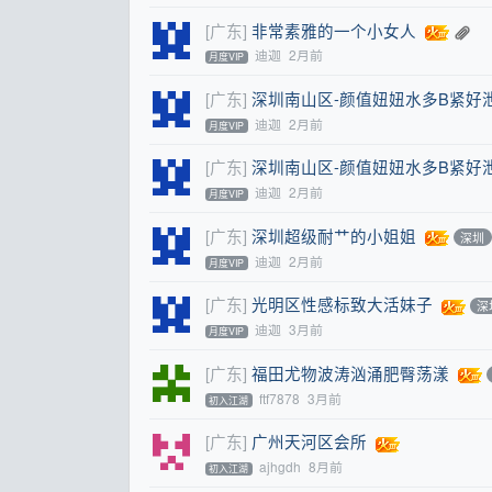
[广东]
非常素雅的一个小女人
迪迦
2月前
月度VIP
[广东]
深圳南山区-颜值妞妞水多B紧好
迪迦
2月前
月度VIP
[广东]
深圳南山区-颜值妞妞水多B紧好
迪迦
2月前
月度VIP
[广东]
深圳超级耐艹的小姐姐
深圳
迪迦
2月前
月度VIP
[广东]
光明区性感标致大活妹子
深
迪迦
3月前
月度VIP
[广东]
福田尤物波涛汹涌肥臀荡漾
ftf7878
3月前
初入江湖
[广东]
广州天河区会所
ajhgdh
8月前
初入江湖