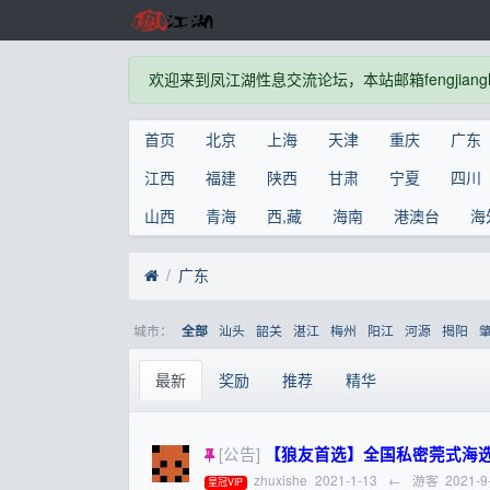
欢迎来到凤江湖性息交流论坛，本站邮箱fengjianghu
首页
北京
上海
天津
重庆
广东
江西
福建
陕西
甘肃
宁夏
四川
山西
青海
西,藏
海南
港澳台
海
广东
城市：
汕头
韶关
湛江
梅州
阳江
河源
揭阳
全部
最新
奖励
推荐
精华
[公告]
【狼友首选】全国私密莞式海选水磨一条
zhuxishe
2021-1-13
←
游客
2021-9
皇冠VIP