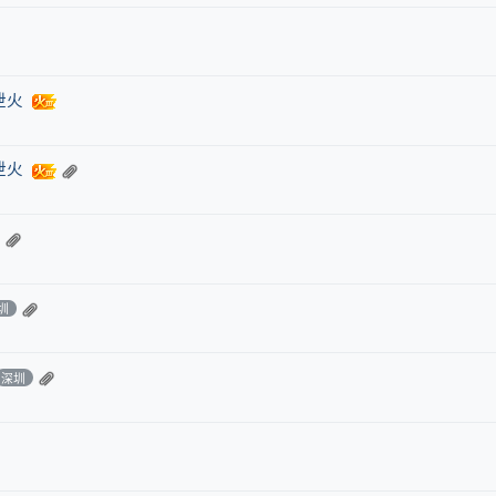
泄火
泄火
圳
深圳