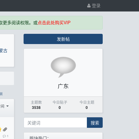
登录
取更多阅读权限。或
点击此处购买VIP
发新帖
蒙古
广东
圳
主题数
今日贴子
今日主题
时间
3538
0
0
搜索
1
版块热门：