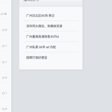
92
广州白云区95场 爽记
深圳鸡头微信，有嫩妹资源
9
广州番禺南浦徕客水疗bt
1
广州私窦 06年 wt 内蛇
按摩打炮好便宜
1
0
1
0