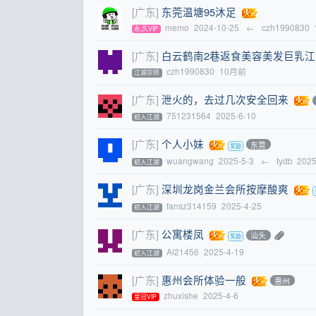
[广东]
东莞温塘95沐足
memo
2024-10-25
←
czh1990830
永,久VIP
[广东]
白云鹤南2巷返食美容美发巨乳江
czh1990830
10月前
江湖宗师
[广东]
泄火的，去过几次安全回来
751231564
2025-6-10
初入江湖
[广东]
个人小妹
东莞
wuangwang
2025-5-3
←
tydb
2025
初入江湖
[广东]
深圳龙岗金兰会所按摩酸爽
fansz314159
2025-4-25
初入江湖
[广东]
公寓楼凤
汕头
Ai21456
2025-4-19
初入江湖
[广东]
惠州会所体验一般
惠州
zhuxishe
2025-4-6
皇冠VIP