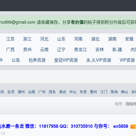
999@gmail.com 请收藏保存，分享
有价值
的帖子得到积分升级后可获
江苏
浙江
河北
山东
河南
湖北
湖南
安徽
广西
贵州
云南
辽宁
黑龙江
吉林
新,疆
内
外
公告
包养资源
皇冠VIP资源
永,久VIP资源
VIP资源
肇庆
云浮
潮州
汕尾
广州
茂名
清远
中山
东莞
惠州
江门
珠海
佛山
深
排序：
回帖
龙 微信：11817958 QQ：310735910 与你号： sn5858
-13