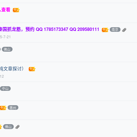
入查看
筋，预约 QQ 1785173347 QQ 209580111
南京
5-7-21
佛山
纯文章探讨）
-12
中山
惠州
佛山