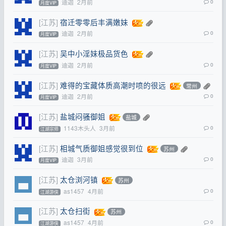
迪迦
2月前
0
月度VIP
[江苏]
宿迁零零后丰满嫩妹
迪迦
2月前
0
月度VIP
[江苏]
吴中小淫妹极品货色
迪迦
2月前
0
月度VIP
[江苏]
难得的宝藏体质高潮时喷的很远
常州
迪迦
2月前
0
月度VIP
[江苏]
盐城闷骚御姐
盐城
1143木头人
3月前
0
江湖宗师
[江苏]
相城气质御姐感觉很到位
苏州
迪迦
3月前
0
月度VIP
[江苏]
太仓浏河镇
苏州
as1457
4月前
0
江湖游侠
[江苏]
太仓扫街
苏州
as1457
4月前
0
江湖游侠