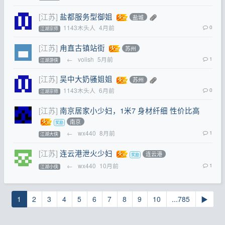
[江苏]
盐都服务型御姐
盐城
1143木头人
4月前
0
江湖宗师
[江苏]
甪直古镇站街
苏州
←
volish
5月前
1
江湖游侠
[江苏]
吴中大奶骚姐姐
苏州
1143木头人
6月前
0
江湖宗师
[江苏]
南京居家小少妇，1米7 身材纤细 性价比高
南京
←
wx440
8月前
1
江湖大侠
[江苏]
连云港泄火少妇
连云港
←
wx440
10月前
1
江湖小侠
1
2
3
4
5
6
7
8
9
10
...785
▶