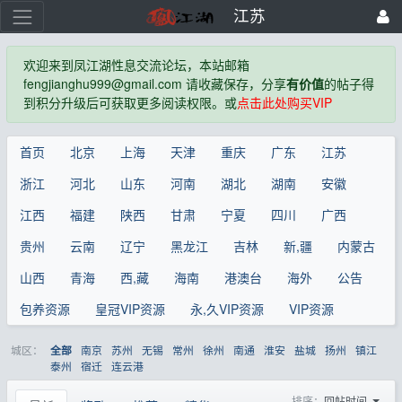
江苏
欢迎来到凤江湖性息交流论坛，本站邮箱
fengjianghu999@gmail.com 请收藏保存，分享
有价值
的帖子得
到积分升级后可获取更多阅读权限。或
点击此处购买VIP
首页
北京
上海
天津
重庆
广东
江苏
浙江
河北
山东
河南
湖北
湖南
安徽
江西
福建
陕西
甘肃
宁夏
四川
广西
贵州
云南
辽宁
黑龙江
吉林
新,疆
内蒙古
山西
青海
西,藏
海南
港澳台
海外
公告
包养资源
皇冠VIP资源
永,久VIP资源
VIP资源
城区：
南京
苏州
无锡
常州
徐州
南通
淮安
盐城
扬州
镇江
全部
泰州
宿迁
连云港
排序：
回帖时间