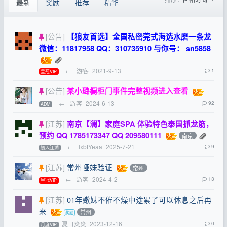
最新
奖励
推荐
精华
[公告]
【狼友首选】全国私密莞式海选水磨一条龙
微信：11817958 QQ：310735910 与你号： sn5858
←
游客
2021-9-13
1
皇冠VIP
[公告]
某小璐橱柜门事件完整视频进入查看
←
游客
2024-6-13
92
ADM
[江苏]
南京【澜】家庭SPA 体验特色泰国抓龙筋，
预约 QQ 1785173347 QQ 209580111
南京
←
lxbfYeaa
2025-7-21
9
初入江湖
[江苏]
常州哑妹验证
常州
←
游客
2024-4-2
13
皇冠VIP
[江苏]
01年嫩妹不催不燥中途累了可以休息之后再
来
常州
夏日炎炎
2023-12-16
0
月度VIP