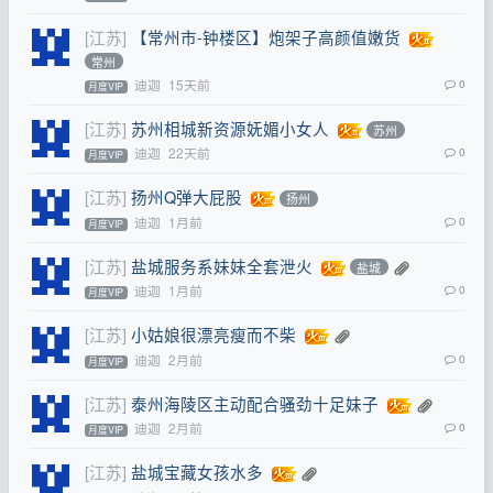
[江苏]
【常州市-钟楼区】炮架子高颜值嫩货
常州
迪迦
15天前
0
月度VIP
[江苏]
苏州相城新资源妩媚小女人
苏州
迪迦
22天前
0
月度VIP
[江苏]
扬州Q弹大屁股
扬州
迪迦
1月前
0
月度VIP
[江苏]
盐城服务系妹妹全套泄火
盐城
迪迦
1月前
0
月度VIP
[江苏]
小姑娘很漂亮瘦而不柴
迪迦
2月前
0
月度VIP
[江苏]
泰州海陵区主动配合骚劲十足妹子
迪迦
2月前
0
月度VIP
[江苏]
盐城宝藏女孩水多