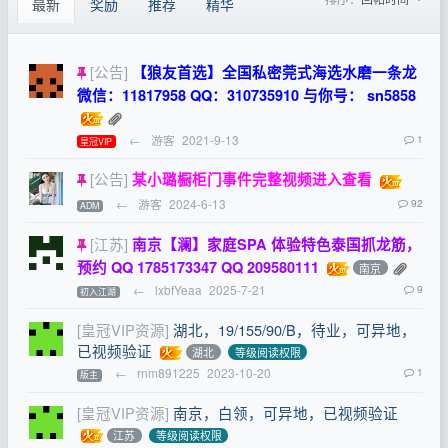
最新
奖励
推荐
精华
[公告]
【狼友首选】全国私密莞式海选水磨一条龙
微信：11817958 QQ：310735910 与你号： sn5858
←
游客
2021-9-13
1
皇冠VIP
[公告]
某小璐橱柜门事件完整视频进入查看
←
游客
2024-6-13
92
ADM
[江苏]
南京【澜】家庭SPA 体验特色泰国抓龙筋，
预约 QQ 1785173347 QQ 209580111
南京
←
lxbfYeaa
2025-7-21
9
初入江湖
[皇冠VIP资源]
湖北，19/155/90/B，待业，可异地，
已视频验证
湖北
等级阅读权限
←
rnm891225
2023-10-20
1
版主
[皇冠VIP资源]
南京，白领，可异地，已视频验证
江苏
等级阅读权限