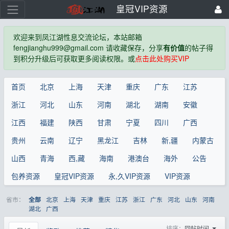
皇冠VIP资源
欢迎来到凤江湖性息交流论坛，本站邮箱
fengjianghu999@gmail.com 请收藏保存，分享
有价值
的帖子得
到积分升级后可获取更多阅读权限。或
点击此处购买VIP
首页
北京
上海
天津
重庆
广东
江苏
浙江
河北
山东
河南
湖北
湖南
安徽
江西
福建
陕西
甘肃
宁夏
四川
广西
贵州
云南
辽宁
黑龙江
吉林
新,疆
内蒙古
山西
青海
西,藏
海南
港澳台
海外
公告
包养资源
皇冠VIP资源
永,久VIP资源
VIP资源
省市：
北京
上海
天津
重庆
江苏
浙江
广东
河北
山东
河南
全部
湖北
广西
排序：
回帖时间