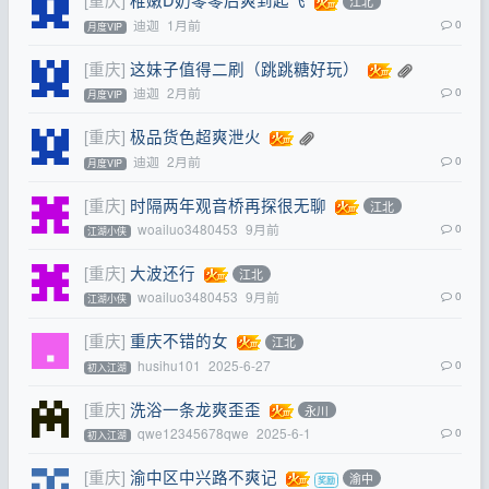
江北
迪迦
1月前
0
月度VIP
[重庆]
这妹子值得二刷（跳跳糖好玩）
迪迦
2月前
0
月度VIP
[重庆]
极品货色超爽泄火
迪迦
2月前
0
月度VIP
[重庆]
时隔两年观音桥再探很无聊
江北
woailuo3480453
9月前
0
江湖小侠
[重庆]
大波还行
江北
woailuo3480453
9月前
0
江湖小侠
[重庆]
重庆不错的女
江北
husihu101
2025-6-27
0
初入江湖
[重庆]
洗浴一条龙爽歪歪
永川
qwe12345678qwe
2025-6-1
0
初入江湖
[重庆]
渝中区中兴路不爽记
渝中