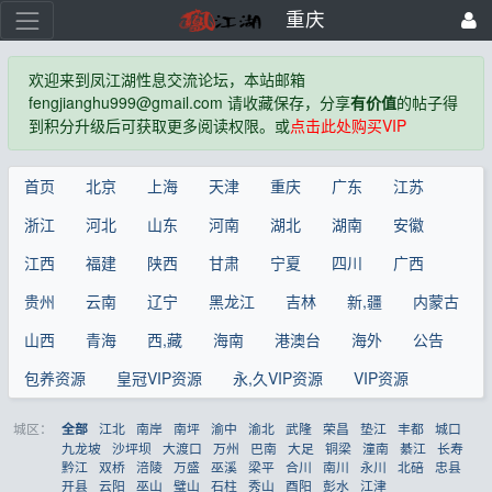
重庆
欢迎来到凤江湖性息交流论坛，本站邮箱
fengjianghu999@gmail.com 请收藏保存，分享
有价值
的帖子得
到积分升级后可获取更多阅读权限。或
点击此处购买VIP
首页
北京
上海
天津
重庆
广东
江苏
浙江
河北
山东
河南
湖北
湖南
安徽
江西
福建
陕西
甘肃
宁夏
四川
广西
贵州
云南
辽宁
黑龙江
吉林
新,疆
内蒙古
山西
青海
西,藏
海南
港澳台
海外
公告
包养资源
皇冠VIP资源
永,久VIP资源
VIP资源
城区：
江北
南岸
南坪
渝中
渝北
武隆
荣昌
垫江
丰都
城口
全部
九龙坡
沙坪坝
大渡口
万州
巴南
大足
铜梁
潼南
綦江
长寿
黔江
双桥
涪陵
万盛
巫溪
梁平
合川
南川
永川
北碚
忠县
开县
云阳
巫山
璧山
石柱
秀山
酉阳
彭水
江津