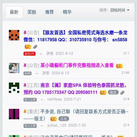
排序：
回帖时间
最新
奖励
推荐
精华
[公告]
【狼友首选】全国私密莞式海选水磨一条龙
微信：11817958 QQ：310735910 与你号： sn5858
←
游客
2021-9-13
1
皇冠VIP
[公告]
某小璐橱柜门事件完整视频进入查看
←
游客
2024-6-13
92
ADM
[江苏]
南京【澜】家庭SPA 体验特色泰国抓龙筋，
预约 QQ 1785173347 QQ 209580111
南京
←
lxbfYeaa
2025-7-21
9
初入江湖
[重庆]
不多说, 自己聊（请回复联系方式是否正确--
-------版主）
江北
←
yuhao_123
2025-7-30
4
初入江湖