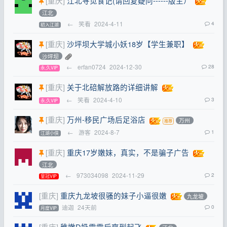
[重庆]
江北寻觅食记(请回复疑问------版主）
江北
←
笑看
2024-4-11
4
初入江湖
[重庆]
沙坪坝大学城小妖18岁【学生兼职】
沙坪坝
←
erfan0724
2024-12-30
28
永,久VIP
[重庆]
关于北碚解放路的详细讲解
←
笑看
2024-4-10
3
永,久VIP
[重庆]
万州-移民广场后足浴店
万州
←
游客
2024-8-7
1
江湖小侠
[重庆]
重庆17岁嫩妹，真实，不是骗子广告
江北
←
973034098
2024-11-29
2
皇冠VIP
[重庆]
重庆九龙坡很骚的妹子小逼很嫩
九龙坡
迪迦
24天前
0
月度VIP
[重庆]
稚嫩D奶零零后爽到起飞