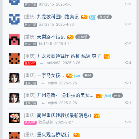
ax12345
2025-5-6
0
初入江湖
[重庆]
九龙坡科园四路爽记
九龙坡
ax12345
2025-4-30
0
初入江湖
[重庆]
天梨路不错记
沙坪坝
hb1245
2025-4-11
0
初入江湖
[重庆]
九龙坡蒙迪舞厅 站桩 舔逼 爽了
←
antz088
2025-3-28
2
皇冠VIP
[重庆]
一字马女孩...
开县
←
cqtv8
2025-3-26
1
江湖小侠
[重庆]
开州老街-一身科技的美女...
开县
←
cqtv8
2025-3-26
1
江湖小侠
[重庆]
南岸重庆转转楼最新消息()
狼界战神
2025-2-27
0
永,久VIP
[重庆]
重庆观音桥站街-