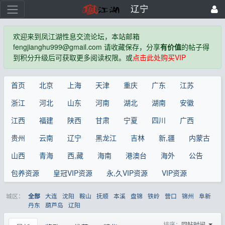
辽宁
欢迎来到凤江湖性息交流论坛，本站邮箱
fengjianghu999@gmail.com 请收藏保存，分享
有价值
的帖子得
到积分升级后可获取更多阅读权限。或
点击此处购买VIP
首页
北京
上海
天津
重庆
广东
江苏
浙江
河北
山东
河南
湖北
湖南
安徽
江西
福建
陕西
甘肃
宁夏
四川
广西
贵州
云南
辽宁
黑龙江
吉林
新,疆
内蒙古
山西
青海
西,藏
海南
港澳台
海外
公告
包养资源
皇冠VIP资源
永,久VIP资源
VIP资源
城区：
大连
沈阳
鞍山
抚顺
本溪
盘锦
铁岭
营口
锦州
阜新
全部
丹东
葫芦岛
辽阳
排序：
回帖时间