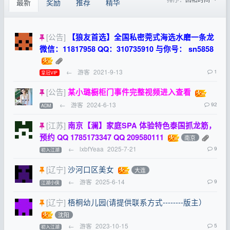
最新
奖励
推荐
精华
[公告]
【狼友首选】全国私密莞式海选水磨一条龙
微信：11817958 QQ：310735910 与你号： sn5858
←
游客
2021-9-13
1
皇冠VIP
[公告]
某小璐橱柜门事件完整视频进入查看
←
游客
2024-6-13
92
ADM
[江苏]
南京【澜】家庭SPA 体验特色泰国抓龙筋，
预约 QQ 1785173347 QQ 209580111
南京
←
lxbfYeaa
2025-7-21
9
初入江湖
[辽宁]
沙河口区美女
大连
←
游客
2025-6-14
9
江湖小侠
[辽宁]
梧桐幼儿园(请提供联系方式--------版主）
沈阳
←
游客
2023-10-15
5
初入江湖