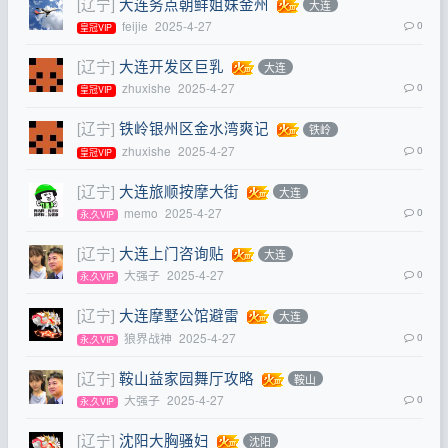
[辽宁]
大连务点朝鲜姐妹金州
大连
feijie
2025-4-27
0
皇冠VIP
[辽宁]
大连开发区巨乳
大连
zhuxishe
2025-4-27
0
皇冠VIP
[辽宁]
铁岭银州区金水湾爽记
铁岭
zhuxishe
2025-4-27
0
皇冠VIP
[辽宁]
大连旅顺按摩大街
大连
memo
2025-4-27
0
永,久VIP
[辽宁]
大连上门咨询贴
大连
大强子
2025-4-27
0
永,久VIP
[辽宁]
大连摩墅公馆避雷
大连
狼界战神
2025-4-27
0
永,久VIP
[辽宁]
鞍山益家园舞厅攻略
鞍山
大强子
2025-4-27
0
永,久VIP
[辽宁]
沈阳大胸骚妇
沈阳