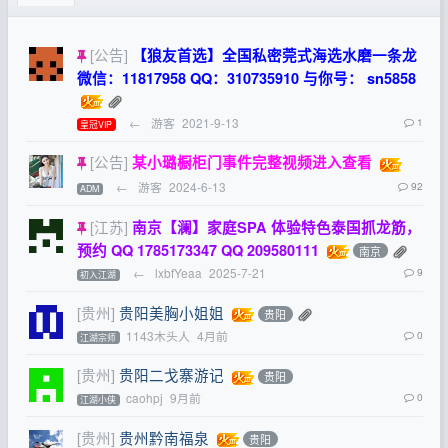
[公告]
【狼友首选】全国私密莞式海选水磨一条龙
微信：11817958 QQ：310735910 与你号： sn5858
←
游客
2021-9-13
1
皇冠VIP
[公告]
某小璐橱柜门事件完整视频进入查看
←
游客
2024-6-13
92
ADM
[江苏]
南京【澜】家庭SPA 体验特色泰国抓龙筋，
预约 QQ 1785173347 QQ 209580111
南京
←
lxbfYeaa
2025-7-21
9
初入江湖
[贵州]
贵阳美胸小姐姐
贵阳
1143木头人
4月前
0
江湖宗师
[贵州]
贵阳二戈寨游记
贵阳
caohpj
9月前
0
江湖小侠
[贵州]
贵州黔南福泉
贵阳