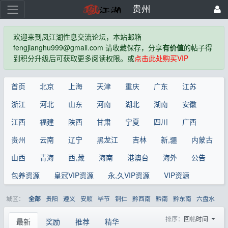
贵州
欢迎来到凤江湖性息交流论坛，本站邮箱
fengjianghu999@gmail.com 请收藏保存，分享
有价值
的帖子得
到积分升级后可获取更多阅读权限。或
点击此处购买VIP
首页
北京
上海
天津
重庆
广东
江苏
浙江
河北
山东
河南
湖北
湖南
安徽
江西
福建
陕西
甘肃
宁夏
四川
广西
贵州
云南
辽宁
黑龙江
吉林
新,疆
内蒙古
山西
青海
西,藏
海南
港澳台
海外
公告
包养资源
皇冠VIP资源
永,久VIP资源
VIP资源
城区：
贵阳
遵义
安顺
毕节
铜仁
黔西南
黔南
黔东南
六盘水
全部
排序：
回帖时间
最新
奖励
推荐
精华