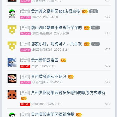
狼界战神
2025-4-10
0
永,久VIP
[贵州]
贵州遵义播州区spa店很直接
贵阳
memo
2025-4-10
0
永,久VIP
[贵州]
观山湖区嫩逼小鲜货顶深深的
贵阳
2025最新楼凤
2025-2-26
0
永,久VIP
[贵州]
邻家小妹，清纯可人，真喜欢
贵阳
2025最新楼凤
2025-2-21
0
永,久VIP
[贵州]
贵州贵阳云岩区
feijie
2025-2-19
0
皇冠VIP
[贵州]
贵州黄金路kc不爽记
狼界战神
2025-2-19
0
永,久VIP
[贵州]
贵州贵阳花果园钱多多老师的联系方式谁有
zhuxishe
2025-2-19
0
皇冠VIP
[贵州]
贵州贵阳南明区摆朗快餐