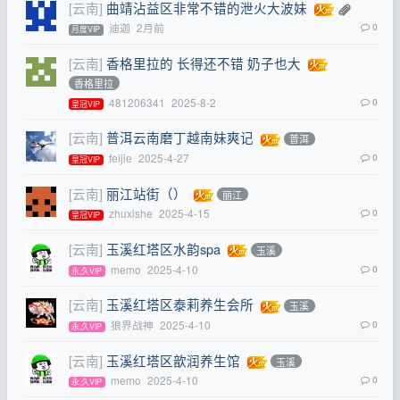
[云南]
曲靖沾益区非常不错的泄火大波妹
迪迦
2月前
0
月度VIP
[云南]
香格里拉的 长得还不错 奶子也大
香格里拉
481206341
2025-8-2
0
皇冠VIP
[云南]
普洱云南磨丁越南妹爽记
普洱
feijie
2025-4-27
0
皇冠VIP
[云南]
丽江站街（）
丽江
zhuxishe
2025-4-15
0
皇冠VIP
[云南]
玉溪红塔区水韵spa
玉溪
memo
2025-4-10
0
永,久VIP
[云南]
玉溪红塔区泰莉养生会所
玉溪
狼界战神
2025-4-10
0
永,久VIP
[云南]
玉溪红塔区歆润养生馆
玉溪
memo
2025-4-10
0
永,久VIP