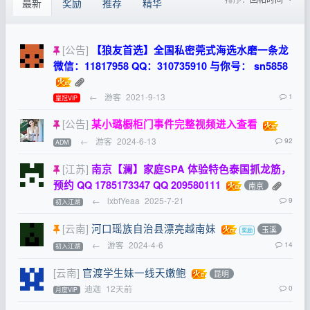
最新
奖励
推荐
精华
[公告]
【狼友首选】全国私密莞式海选水磨一条龙
微信：11817958 QQ：310735910 与你号： sn5858
←
游客
2021-9-13
1
皇冠VIP
[公告]
某小璐橱柜门事件完整视频进入查看
←
游客
2024-6-13
92
ADM
[江苏]
南京【澜】家庭SPA 体验特色泰国抓龙筋，
预约 QQ 1785173347 QQ 209580111
南京
←
lxbfYeaa
2025-7-21
9
初入江湖
[云南]
河口瑶族自治县漂亮越南妹
玉溪
←
游客
2024-4-6
14
初入江湖
[云南]
官渡学生妹一线天嫩鲍
昆明
迪迦
12天前
0
月度VIP