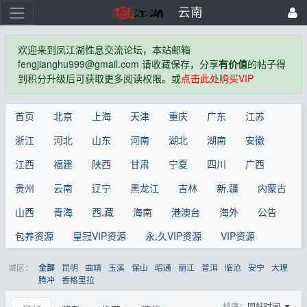
云南
欢迎来到凤江湖性息交流论坛，本站邮箱
fengjianghu999@gmail.com 请收藏保存，分享
有价值
的帖子得
到积分升级后可获取更多阅读权限。或
点击此处购买VIP
首页
北京
上海
天津
重庆
广东
江苏
浙江
河北
山东
河南
湖北
湖南
安徽
江西
福建
陕西
甘肃
宁夏
四川
广西
贵州
云南
辽宁
黑龙江
吉林
新,疆
内蒙古
山西
青海
西,藏
海南
港澳台
海外
公告
包养资源
皇冠VIP资源
永,久VIP资源
VIP资源
城区：
昆明
曲靖
玉溪
保山
昭通
丽江
普洱
临沧
安宁
大理
全部
腾冲
香格里拉
排序：
回帖时间