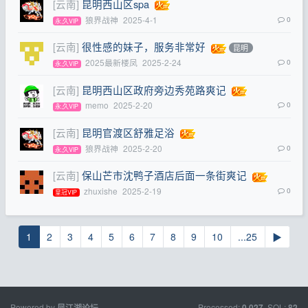
[云南]
昆明西山区spa
狼界战神
2025-4-1
0
永,久VIP
[云南]
很性感的妹子，服务非常好
昆明
2025最新楼凤
2025-2-24
0
永,久VIP
[云南]
昆明西山区政府旁边秀苑路爽记
memo
2025-2-20
0
永,久VIP
[云南]
昆明官渡区舒雅足浴
狼界战神
2025-2-20
0
永,久VIP
[云南]
保山芒市沈鸭子酒店后面一条街爽记
zhuxishe
2025-2-19
0
皇冠VIP
1
2
3
4
5
6
7
8
9
10
...25
▶
Powered by
Processed:
, SQL:
凤江湖论坛
0.027
82