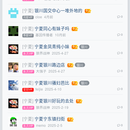
[宁夏]
银川国交中心一堆外地的
cloe
4月前
0
月度VIP
[宁夏]
宁夏同心有妹子吗
基因传播者
10月前
0
季度VIP
[宁夏]
宁夏金凤青纯小妹
银川
狼界战神
2025-4-27
0
永,久VIP
[宁夏]
宁夏银川路边店
银川
大强子
2025-4-27
0
永,久VIP
[宁夏]
宁夏银川骚妇芭比
银川
feijie
2025-4-10
0
皇冠VIP
[宁夏]
宁夏银川好玩的去处
狼界战神
2025-2-19
0
永,久VIP
[宁夏]
宁夏宁东镇扫街
memo
2025-2-5
0
永,久VIP