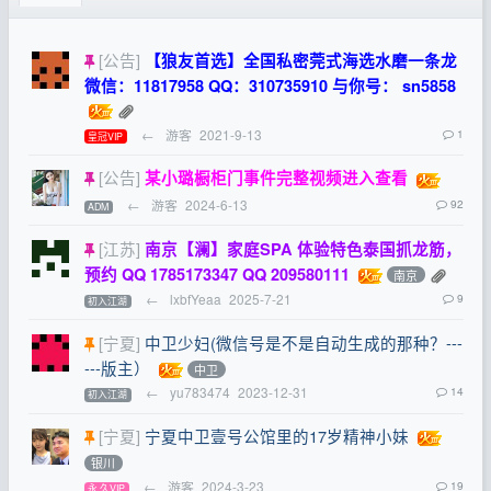
[公告]
【狼友首选】全国私密莞式海选水磨一条龙
微信：11817958 QQ：310735910 与你号： sn5858
←
游客
2021-9-13
1
皇冠VIP
[公告]
某小璐橱柜门事件完整视频进入查看
←
游客
2024-6-13
92
ADM
[江苏]
南京【澜】家庭SPA 体验特色泰国抓龙筋，
预约 QQ 1785173347 QQ 209580111
南京
←
lxbfYeaa
2025-7-21
9
初入江湖
[宁夏]
中卫少妇(微信号是不是自动生成的那种？---
---版主）
中卫
←
yu783474
2023-12-31
14
初入江湖
[宁夏]
宁夏中卫壹号公馆里的17岁精神小妹
银川
←
游客
2024-3-23
19
永,久VIP