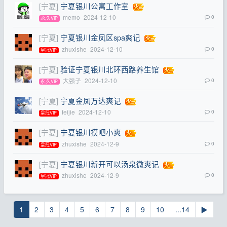
[宁夏]
宁夏银川公寓工作室
memo
2024-12-10
0
永,久VIP
[宁夏]
宁夏银川金凤区spa爽记
zhuxishe
2024-12-10
0
皇冠VIP
[宁夏]
验证宁夏银川北环西路养生馆
大强子
2024-12-10
0
永,久VIP
[宁夏]
宁夏金凤万达爽记
feijie
2024-12-10
0
皇冠VIP
[宁夏]
宁夏银川摸吧小爽
zhuxishe
2024-12-9
0
皇冠VIP
[宁夏]
宁夏银川新开可以汤泉微爽记
zhuxishe
2024-12-9
0
皇冠VIP
1
2
3
4
5
6
7
8
9
10
...14
▶