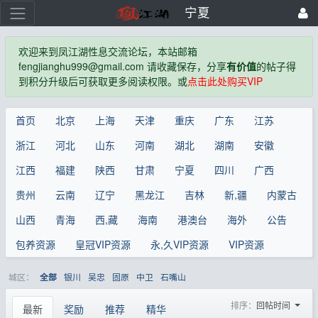
宁夏
欢迎来到凤江湖性息交流论坛，本站邮箱
fengjianghu999@gmail.com 请收藏保存，分享
有价值
的帖子得
到积分升级后可获取更多阅读权限。或
点击此处购买VIP
首页
北京
上海
天津
重庆
广东
江苏
浙江
河北
山东
河南
湖北
湖南
安徽
江西
福建
陕西
甘肃
宁夏
四川
广西
贵州
云南
辽宁
黑龙江
吉林
新,疆
内蒙古
山西
青海
西,藏
海南
港澳台
海外
公告
包养资源
皇冠VIP资源
永,久VIP资源
VIP资源
城区：
银川
吴忠
固原
中卫
石嘴山
全部
排序：
回帖时间
最新
奖励
推荐
精华