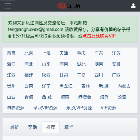
欢迎来到凤江湖性息交流论坛，本站邮箱
fengjianghu999@gmail.com 请收藏保存，分享
有价值
的帖子得
到积分升级后可获取更多阅读权限。或
点击此处购买VIP
首页
北京
上海
天津
重庆
广东
江苏
浙江
河北
山东
河南
湖北
湖南
安徽
江西
福建
陕西
甘肃
宁夏
四川
广西
贵州
云南
辽宁
黑龙江
吉林
新,疆
内蒙古
山西
青海
西,藏
海南
港澳台
海外
公告
包养资源
皇冠VIP资源
永,久VIP资源
VIP资源
最新
奖励
推荐
精华