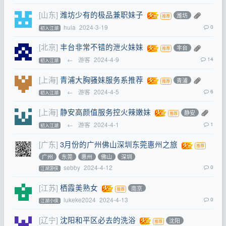
[山东]
潍坊少有的极品兼职妹子
潍坊
hula
2024-3-19
0
初入江湖
[北京]
丰台非常不错的泄火妹妹
丰台
←
游客
2024-4-9
14
初入江湖
[上海]
青浦大胸骚妹服务系推荐
青浦
←
游客
2024-4-5
6
初入江湖
[上海]
静安高颜值服务控火辣嫩妹
静安
←
游客
2024-4-1
1
初入江湖
[广东]
3月份的广州佛山深圳东莞惠州之旅
广州
东莞
惠州
佛山
深圳
sebby
2024-4-12
0
江湖游侠
[江苏]
栖霞美熟女
南京
lukeke2024
2024-4-13
0
江湖小侠
[辽宁]
沈阳和平区必去的洗浴
沈阳