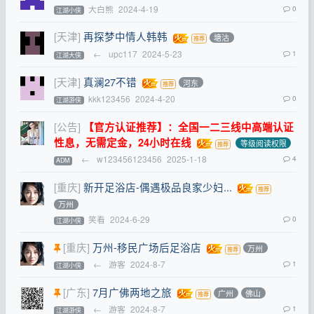
大白熊
2024-4-19
0
江湖小侠
[天津]
再探梦中情人韩韩
塘沽
←
upc117
2024-5-23
1
江湖大侠
[天津]
真澜27不错
河东
kkk123456
2024-4-20
0
江湖游侠
[公告]
【官方认证推荐】：全国一二三线中高端认证
性息，无需定金，24小时在线
等级阅读权限
←
w123456123456
2025-1-18
4
ADM
[重庆]
新开足浴店-偶遇极品良家少妇...
万州
笑看
2024-6-29
0
江湖小侠
[重庆]
万州-移民广场后足浴店
万州
←
游客
2024-8-7
1
江湖小侠
[广东]
7月广佛两地之旅
广州
佛山
←
游客
2024-8-7
1
江湖游侠