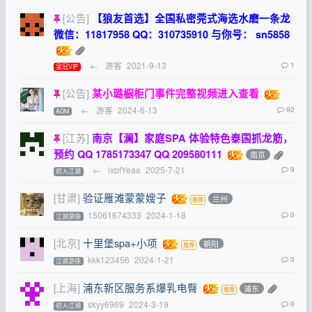
[公告]
【狼友首选】全国私密莞式海选水磨一条龙
微信：11817958 QQ：310735910 与你号： sn5858
←
游客
2021-9-13
1
皇冠VIP
[公告]
某小璐橱柜门事件完整视频进入查看
←
游客
2024-6-13
92
ADM
[江苏]
南京【澜】家庭SPA 体验特色泰国抓龙筋，
预约 QQ 1785173347 QQ 209580111
南京
←
lxbfYeaa
2025-7-21
9
初入江湖
[甘肃]
验证雁滩蒙蒙嫂子
兰州
15061674333
2024-1-18
0
江湖游侠
[北京]
十里堡spa+小项
朝阳
kkk123456
2024-1-21
0
江湖游侠
[上海]
浦东新区服务系爆乳电臀
浦东
skyy6969
2024-3-19
0
初入江湖