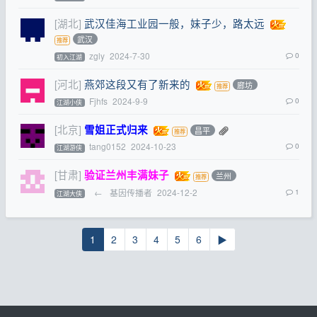
[湖北]
武汉佳海工业园一般，妹子少，路太远
武汉
zgly
2024-7-30
0
初入江湖
[河北]
燕郊这段又有了新来的
廊坊
Fjhfs
2024-9-9
0
江湖小侠
[北京]
雪姐正式归来
昌平
tang0152
2024-10-23
0
江湖游侠
[甘肃]
验证兰州丰满妹子
兰州
←
基因传播者
2024-12-2
1
江湖大侠
1
2
3
4
5
6
▶