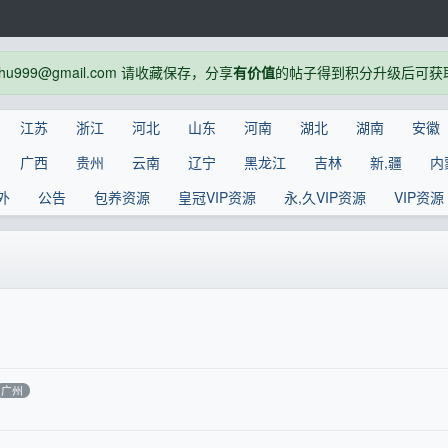
999@gmail.com 请收藏保存，分享
有价值
的帖子得到积分升级后可获
江苏
浙江
河北
山东
河南
湖北
湖南
安徽
广西
贵州
云南
辽宁
黑龙江
吉林
新,疆
内
外
公告
包养资源
皇冠VIP资源
永,久VIP资源
VIP资源
广州