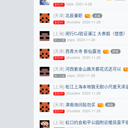
feijie
2021-4-28
皇冠VIP
[天津]
北辰兼职
北辰
zhuxishe
2020-11-28
皇冠VIP
[上海]
闵行CJ验证浦江 大表姐（悠悠）
psps
2020-11-28
初入江湖
[天津]
西青大寺 新仙露池
西青
zhuxishe
2020-11-28
皇冠VIP
[天津]
河西紫金山路天都花式还可以
psps
2020-11-28
初入江湖
[上海]
松江上海本地狼无耐小尺度天泽足
zhuxishe
2020-11-28
皇冠VIP
[天津]
津南询问贴勿买
津南
zhuxishe
2020-11-28
皇冠VIP
[上海]
虹口约会和平公园附近楼凤蛮不