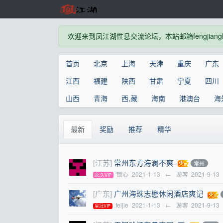
欢迎来到凤江湖性息交流论坛，本站邮箱fengjianghu
首页
北京
上海
天津
重庆
广东
江西
福建
陕西
甘肃
宁夏
四川
山西
青海
西,藏
海南
港澳台
海
最新
奖励
推荐
精华
[江苏]
常州东方海澜不爽
常州
锁心
2021-1-13
←
游客
2021-9-13
永,久VIP
[广东]
广州海珠志懋休闲酒店爽记
feijie
2021-1-13
←
游客
2021-9-13
皇冠VIP