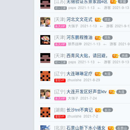
[江苏]
无锡验证东景家园e区
无锡
psps
2021-1-13
←
游客
2021-9-13
初入江湖
[天津]
河北文文花式
河北
大强子
2021-1-13
←
游客
2021-9-1
永,久VIP
[天津]
河东鹏程推油
河东
狼界战神
2021-1-13
←
游客
2021-9
永,久VIP
[天津]
西青风大贴，请回避，
西青
psps
2021-1-13
←
游客
2021-9-13
初入江湖
[辽宁]
大连琳琳足疗
大连
zhuxishe
2021-8-29
皇冠VIP
[辽宁]
大连开发区好声音ktv
大连
大强子
2021-7-24
永,久VIP
[湖南]
长沙tnt不爽记
长沙
zhuxishe
2021-7-2
皇冠VIP
[北京]
石景山新下水小骚女
石景山