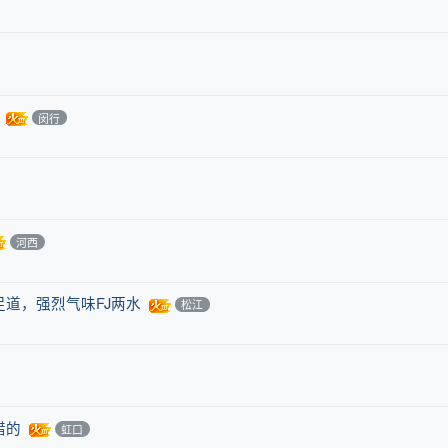
闵行
河西
道，强烈气味FJ两水
松江
错的
虹口