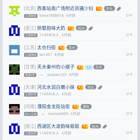
[北京]
西客站南广场附近风骚少妇
丰台
times1988918
4月前
0
江湖游侠
[浙江]
拱墅韵味大奶
杭州
1143木头人
4月前
0
江湖宗师
[江苏]
太仓扫街
苏州
as1457
4月前
0
江湖游侠
[甘肃]
天水秦州的小嫂子
天水
←
yuepao123
4月前
3
季度VIP
[天津]
河北水润白嫩小妹
河北
1143木头人
4月前
0
江湖宗师
[河南]
濮阳金龙街站街
濮阳
←
lexmark666
4月前
3
初入江湖
[浙江]
西湖区大波韵味姐姐
杭州
1143木头人
4月前
0
江湖宗师