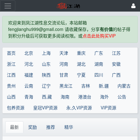
欢迎来到凤江湖性息交流论坛，本站邮箱
fengjianghu999@gmail.com 请收藏保存，分享
有价值
的帖子得
到积分升级后可获取更多阅读权限。或
点击此处购买VIP
首页
北京
上海
天津
重庆
广东
江苏
浙江
河北
山东
河南
湖北
湖南
安徽
江西
福建
陕西
甘肃
宁夏
四川
广西
贵州
云南
辽宁
黑龙江
吉林
新,疆
内蒙古
山西
青海
西,藏
海南
港澳台
海外
公告
包养资源
皇冠VIP资源
永,久VIP资源
VIP资源
最新
奖励
推荐
精华