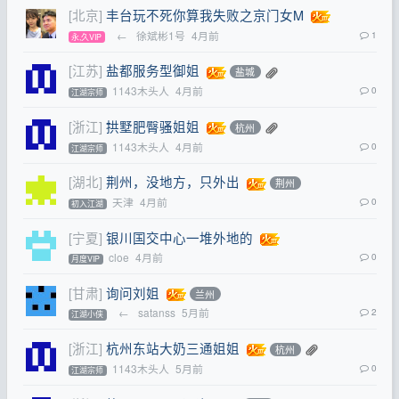
[北京]
丰台玩不死你算我失败之京门女M
←
徐斌彬1号
4月前
1
永,久VIP
[江苏]
盐都服务型御姐
盐城
1143木头人
4月前
0
江湖宗师
[浙江]
拱墅肥臀骚姐姐
杭州
1143木头人
4月前
0
江湖宗师
[湖北]
荆州，没地方，只外出
荆州
天津
4月前
0
初入江湖
[宁夏]
银川国交中心一堆外地的
cloe
4月前
0
月度VIP
[甘肃]
询问刘姐
兰州
←
satanss
5月前
2
江湖小侠
[浙江]
杭州东站大奶三通姐姐
杭州
1143木头人
5月前
0
江湖宗师